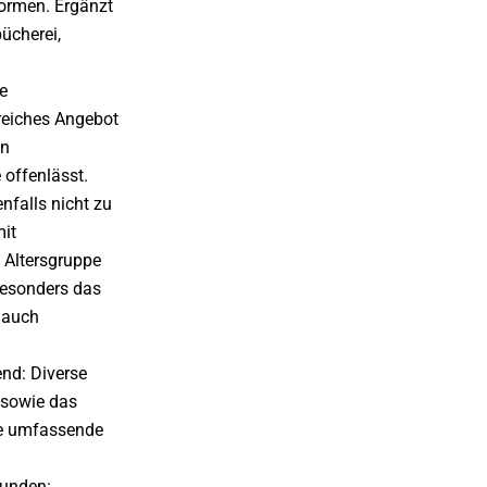
formen. Ergänzt
ücherei,
.
e
reiches Angebot
in
offenlässt.
falls nicht zu
mit
 Altersgruppe
esonders das
 auch
end: Diverse
 sowie das
ne umfassende
bunden: