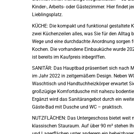
Kinder-, Arbeits- oder Gästezimmer. Hier findet je
Lieblingsplatz.
KÜCHE: Die kompakt und funktional gestaltete K
zwei Küchenzeilen alles, was Sie für den Alltag 
Wege und eine durchdachte Anordnung sorgen 
Kochen. Die vorhandene Einbauküche wurde 202
ist bereits im Kaufpreis inbegriffen.
SANITÄR: Das Hauptbad präsentiert sich nach M
im Jahr 2022 in zeitgemäßem Design. Neben WC,
Waschtisch und Handtuchheizkörper erwartet Si
großzügige Komfortdusche mit nahezu bodentie
Ergänzt wird das Sanitärangebot durch ein weiter
Gäste-Bad mit Dusche und WC – praktisch.
NUTZFLÄCHEN: Das Untergeschoss bietet weit m
klassischen Stauraum. Auf über 90 m² stehen Ih
und Lagerflächen unter anderem ein beheizbar