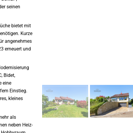
der seinen
üche bietet mit
benötigen. Kurze
für angenehmes
3 erneuert und
odernisierung
 Bidet,
e eine
fem Einstieg.
es, kleines
ehr als
nen neben Heiz-
er Hobbyraum