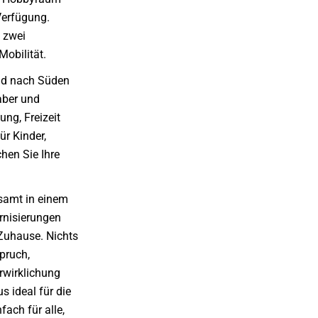
Verfügung.
h zwei
Mobilität.
nd nach Süden
haber und
ung, Freizeit
ür Kinder,
hen Sie Ihre
samt in einem
rnisierungen
 Zuhause. Nichts
spruch,
erwirklichung
s ideal für die
ach für alle,