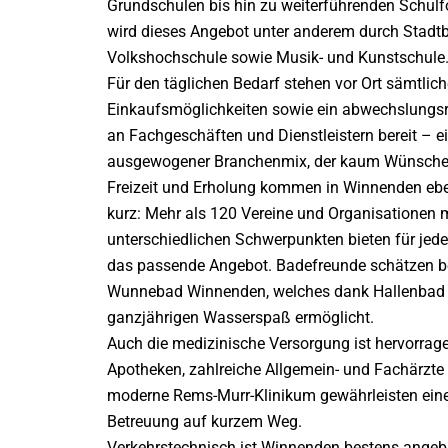
Grundschulen bis hin zu weiterführenden Schul
wird dieses Angebot unter anderem durch Stadtb
Volkshochschule sowie Musik- und Kunstschule
Für den täglichen Bedarf stehen vor Ort sämtlich
Einkaufsmöglichkeiten sowie ein abwechslungs
an Fachgeschäften und Dienstleistern bereit – e
ausgewogener Branchenmix, der kaum Wünsche 
Freizeit und Erholung kommen in Winnenden eben
kurz: Mehr als 120 Vereine und Organisationen 
unterschiedlichen Schwerpunkten bieten für jede
das passende Angebot. Badefreunde schätzen b
Wunnebad Winnenden, welches dank Hallenbad
ganzjährigen Wasserspaß ermöglicht.
Auch die medizinische Versorgung ist hervorrag
Apotheken, zahlreiche Allgemein- und Fachärzte
moderne Rems-Murr-Klinikum gewährleisten ei
Betreuung auf kurzem Weg.
Verkehrstechnisch ist Winnenden bestens ange