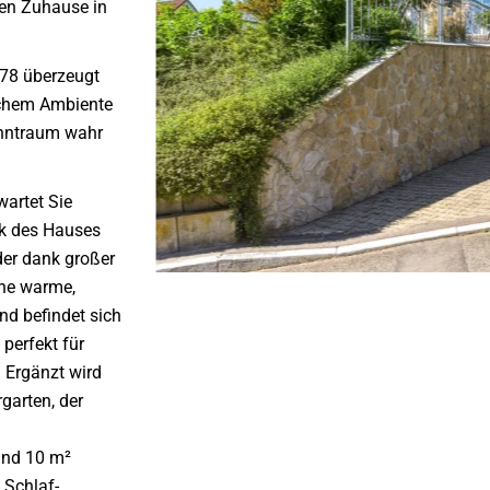
uen Zuhause in
978 überzeugt
ichem Ambiente
ohntraum wahr
artet Sie
ck des Hauses
der dank großer
ine warme,
nd befindet sich
 perfekt für
 Ergänzt wird
garten, der
und 10 m²
 Schlaf-,