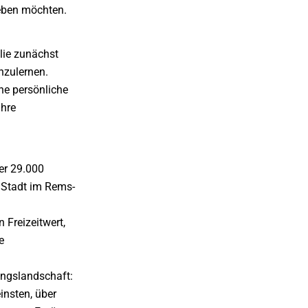
leben möchten.
lie zunächst
zulernen.
ne persönliche
Ihre
er 29.000
e Stadt im Rems-
 Freizeitwert,
e
dungslandschaft:
insten, über