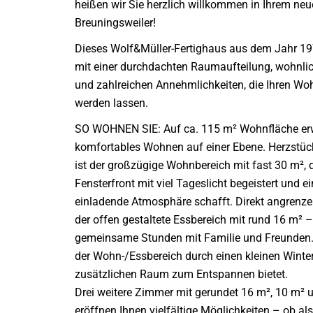
heißen wir Sie herzlich willkommen in Ihrem ne
Breuningsweiler!
Dieses Wolf&Müller-Fertighaus aus dem Jahr 1
mit einer durchdachten Raumaufteilung, wohnl
und zahlreichen Annehmlichkeiten, die Ihren W
werden lassen.
SO WOHNEN SIE: Auf ca. 115 m² Wohnfläche erw
komfortables Wohnen auf einer Ebene. Herzstü
ist der großzügige Wohnbereich mit fast 30 m², 
Fensterfront mit viel Tageslicht begeistert und e
einladende Atmosphäre schafft. Direkt angrenze
der offen gestaltete Essbereich mit rund 16 m² –
gemeinsame Stunden mit Familie und Freunden.
der Wohn-/Essbereich durch einen kleinen Winter
zusätzlichen Raum zum Entspannen bietet.
Drei weitere Zimmer mit gerundet 16 m², 10 m² 
eröffnen Ihnen vielfältige Möglichkeiten – ob als