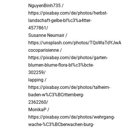
NguyenBinh735 /
https://pixabay.com/de/photos/herbst-
landschaft-gelbe-bl%c3%a4tter-
4577861/
Susanne Neumair /
https://unsplash.com/photos/TQsWaTdYJwA
cocoparisienne /
https://pixabay.com/de/photos/garten-
blumen-blume-flora-bl%c3%bcte-
302259/
lapping /
https://pixabay.com/de/photos/talheim-
baden-w%C3%BCrttemberg-
2362260/
MonikaP /
https://pixabay.com/de/photos/wehrgang-
wache-%C3%BCberwachen-burg-