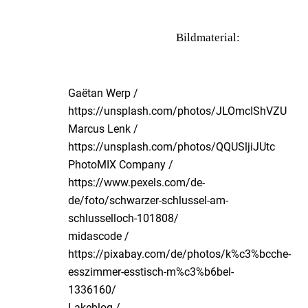
Bildmaterial:
Gaëtan Werp /
https://unsplash.com/photos/JLOmcIShVZU
Marcus Lenk /
https://unsplash.com/photos/QQUSljiJUtc
PhotoMIX Company /
https://www.pexels.com/de-
de/foto/schwarzer-schlussel-am-
schlusselloch-101808/
midascode /
https://pixabay.com/de/photos/k%c3%bcche-
esszimmer-esstisch-m%c3%b6bel-
1336160/
Lakeblog /