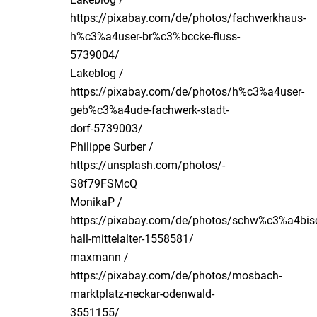
https://pixabay.com/de/photos/fachwerkhaus-
h%c3%a4user-br%c3%bccke-fluss-
5739004/
Lakeblog /
https://pixabay.com/de/photos/h%c3%a4user-
geb%c3%a4ude-fachwerk-stadt-
dorf-5739003/
Philippe Surber /
https://unsplash.com/photos/-
S8f79FSMcQ
MonikaP /
https://pixabay.com/de/photos/schw%c3%a4bis
hall-mittelalter-1558581/
maxmann /
https://pixabay.com/de/photos/mosbach-
marktplatz-neckar-odenwald-
3551155/