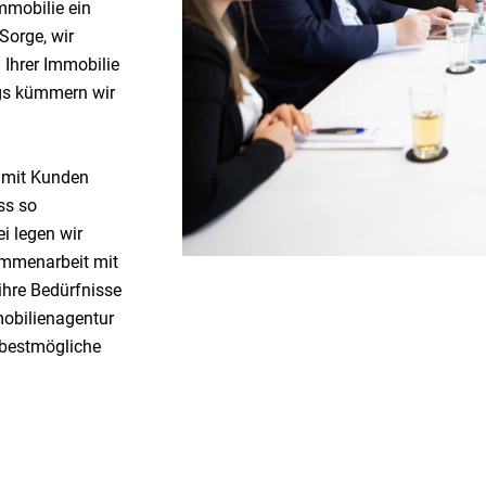
mmobilie ein
Sorge, wir
Ihrer Immobilie
ags kümmern wir
v mit Kunden
ss so
i legen wir
ammenarbeit mit
ihre Bedürfnisse
mobilienagentur
 bestmögliche