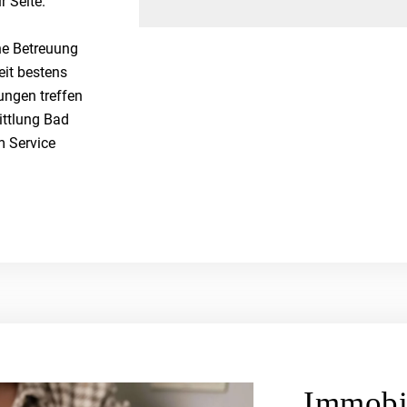
 Seite.
he Betreuung
eit bestens
ungen treffen
ittlung Bad
m Service
Immobi