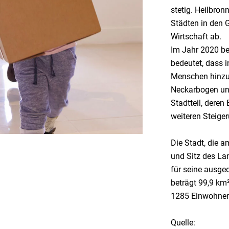
stetig. Heilbron
Städten in den 
Wirtschaft ab.
Im Jahr 2020 be
bedeutet, dass i
Menschen hinzu
Neckarbogen und
Stadtteil, deren
weiteren Steige
Die Stadt, die am
und Sitz des La
für seine ausge
beträgt 99,9 km²
1285 Einwohner
Quelle: