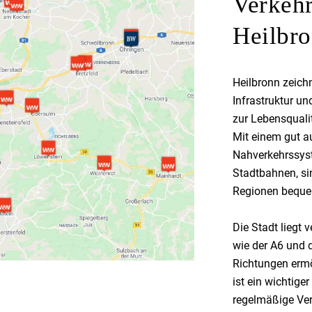
Verkeh
Heilbr
Heilbronn zeich
Infrastruktur u
zur Lebensqualit
Mit einem gut a
Nahverkehrssys
Stadtbahnen, si
Regionen bequem
Die Stadt liegt
wie der A6 und d
Richtungen erm
ist ein wichtige
regelmäßige Ver