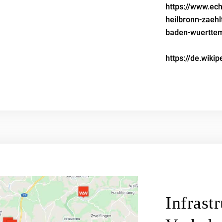
https://www.ec
heilbronn-zaeh
baden-wuertte
https://de.wiki
Infrast