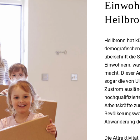
Einwoh
Heilbr
Heilbronn hat k
demografischen 
überschritt die
Einwohnern, was
macht. Dieser An
sogar die von U
Zustrom ausländ
hochqualifiziert
Arbeitskräfte zu
Bevölkerungswac
Abwanderung de
Die Attraktivitä