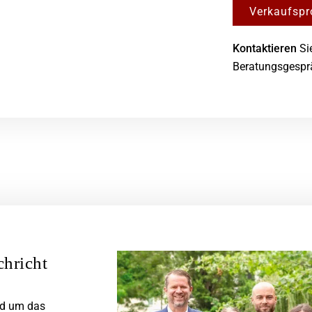
Verkaufspr
Kontaktieren
Sie
Beratungsgesprä
chricht
nd um das