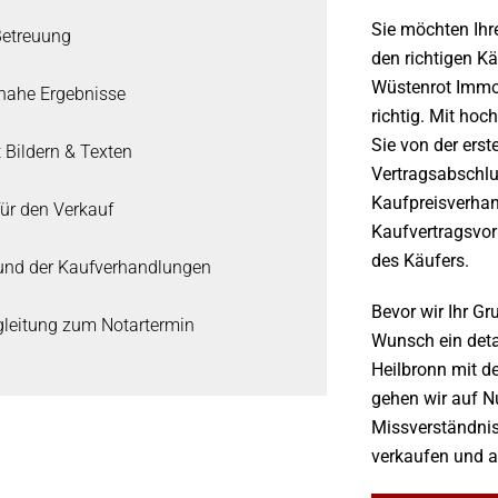
Sie möchten Ihr
Betreuung
den richtigen Kä
Wüstenrot Immo
nahe Ergebnisse
richtig. Mit hoc
Sie von der erst
 Bildern & Texten
Vertragsabschlu
Kaufpreisverhan
für den Verkauf
Kaufvertragsvo
des Käufers.
nd der Kaufverhandlungen
Bevor wir Ihr Gr
gleitung zum Notartermin
Wunsch ein detai
Heilbronn mit d
gehen wir auf N
Missverständnis
verkaufen und a