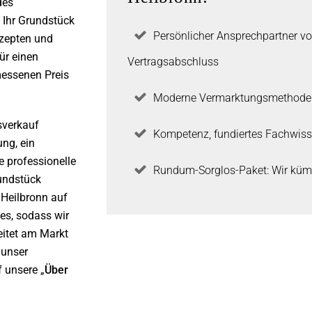
des
 Ihr Grundstück
Persönlicher Ansprechpartner vo
nzepten und
für einen
Vertragsabschluss
essenen Preis
Moderne Vermarktungsmethoden 
sverkauf
Kompetenz, fundiertes Fachwis
ng, ein
e professionelle
Rundum-Sorglos-Paket: Wir küm
rundstück
 Heilbronn auf
es, sodass wir
eitet am Markt
 unser
 unsere „
Über