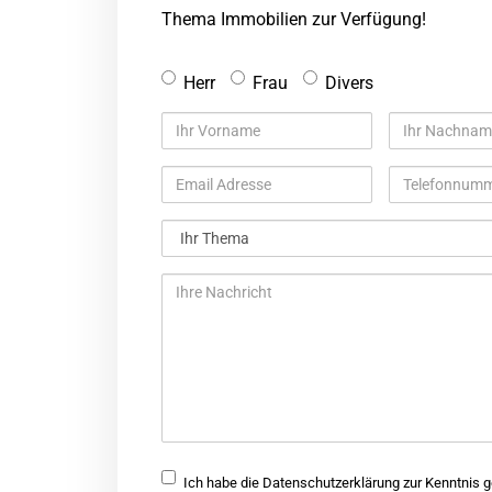
Thema Immobilien zur Verfügung!
Anrede
Herr
Frau
Divers
Ihr
Ihr
Vorname
Nachname
Email
Telefonnum
Adresse
Ihr
Thema
Ihre
Nachricht
Checkbox
Ich habe die Datenschutzerklärung zur Kenntnis