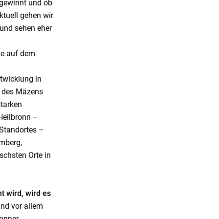
 gewinnt und ob
ktuell gehen wir
 und sehen eher
age auf dem
twicklung in
g des Mäzens
starken
Heilbronn –
 Standortes –
mberg,
schsten Orte in
t wird, wird es
und vor allem
ronner