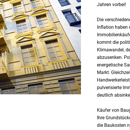
Jahren vorbei!
Die verschieden
Inflation haben 
Immobilienkäufe
kommt die polit
Klimawandel, d
abzusenken. Pol
energetische Sa
Markt. Gleichzei
Handwerkerleistu
pulverisierte I
deutlich absink
Käufer von Bau
Ihre Grundstüc
die Baukosten n