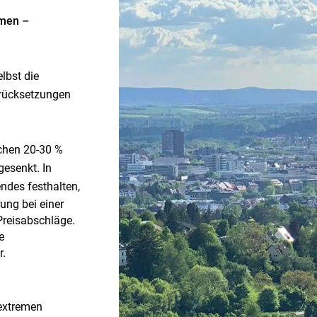
mmen –
lbst die
urücksetzungen
schen 20-30 %
esenkt. In
des festhalten,
ung bei einer
Preisabschläge.
e
r.
extremen