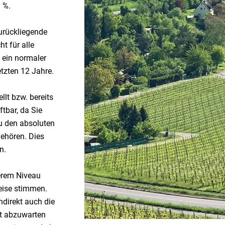
 %.
zurückliegende
ht für alle
h ein normaler
etzten 12 Jahre.
llt bzw. bereits
ftbar, da Sie
zu den absoluten
gehören. Dies
n.
gerem Niveau
reise stimmen.
ndirekt auch die
bt abzuwarten