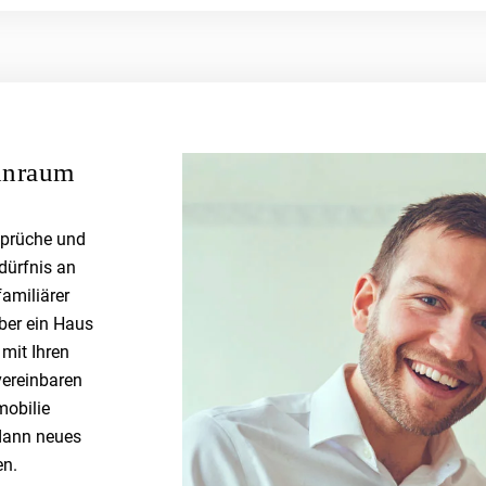
hnraum
sprüche und
dürfnis an
amiliärer
ber ein Haus
mit Ihren
vereinbaren
mobilie
dann neues
en.