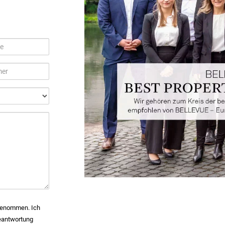
mer
 genommen. Ich
eantwortung