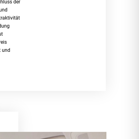
hluss der
 und
raktivität
dung
st
reis
t und