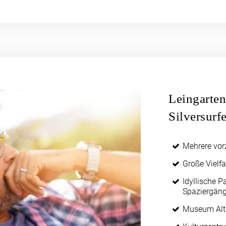
Leingarten
Silversurf
Mehrere vor
Große Vielf
Idyllische 
Spaziergän
Museum Alt