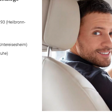
293 (Heilbronn-
Untereisesheim)
ruhe)