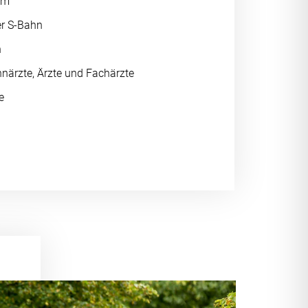
um
er S-Bahn
n
närzte, Ärzte und Fachärzte
e