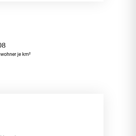
08
nwohner je km²