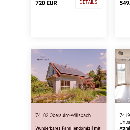
DETAILS
720 EUR
549
74182 Obersulm-Willsbach
7419
Unter
Wunderbares Familiendomizil mit
Attra