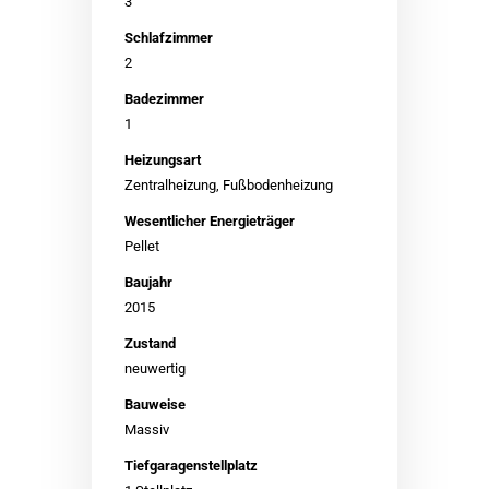
3
Schlafzimmer
2
Badezimmer
1
Heizungsart
Zentralheizung, Fußbodenheizung
Wesentlicher Energieträger
Pellet
Baujahr
2015
Zustand
neuwertig
Bauweise
Massiv
Tief­garagen­stell­platz