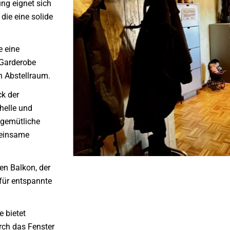
g eignet sich
 die eine solide
e eine
 Garderobe
en Abstellraum.
k der
helle und
 gemütliche
meinsame
n Balkon, der
für entspannte
e bietet
rch das Fenster