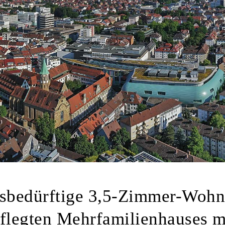
sbedürftige 3,5-Zimmer-Woh
pflegten Mehrfamilienhauses m