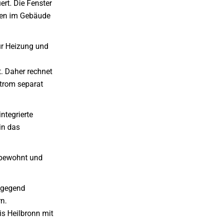
rt. Die Fenster
ngen im Gebäude
ür Heizung und
t. Daher rechnet
trom separat
ntegrierte
in das
 bewohnt und
hngegend
n.
is Heilbronn mit