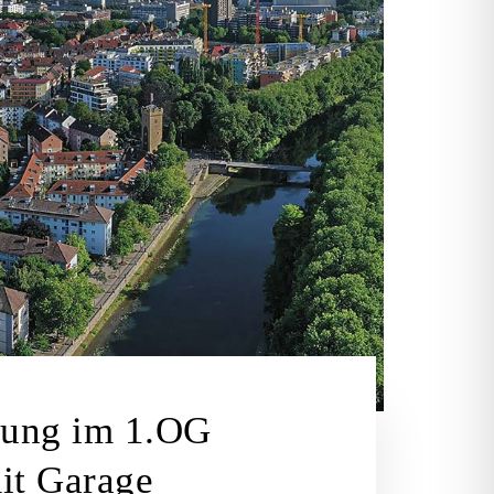
nung im 1.OG
it Garage