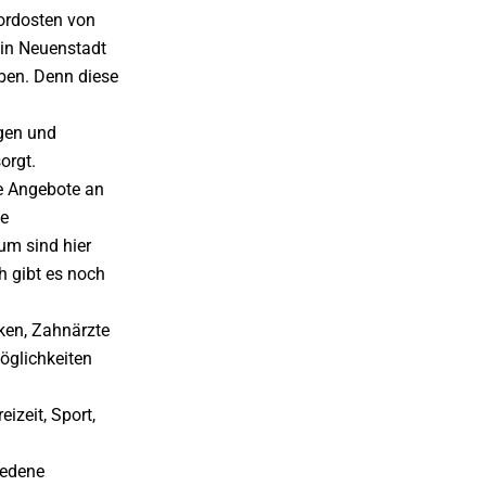
ordosten von
 in Neuenstadt
eben. Denn diese
ngen und
orgt.
ne Angebote an
ne
um sind hier
h gibt es noch
ken, Zahnärzte
öglichkeiten
izeit, Sport,
iedene