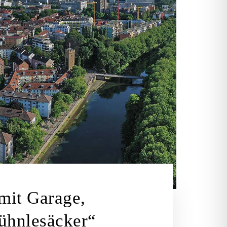
mit Garage,
ühnlesäcker“