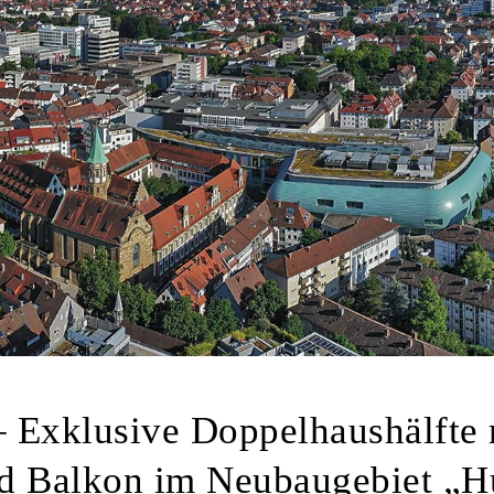
xklusive Doppelhaushälfte 
und Balkon im Neubaugebiet „H