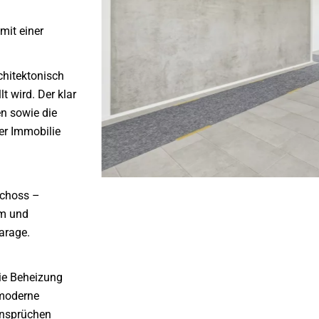
mit einer
chitektonisch
t wird. Der klar
en sowie die
er Immobilie
schoss –
em und
Garage.
ie Beheizung
 moderne
Ansprüchen