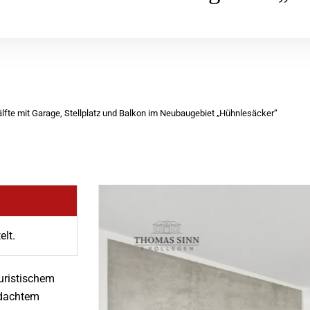
te mit Garage, Stellplatz und Balkon im Neubaugebiet „Hühnlesäcker“
elt.
uristischem
hdachtem