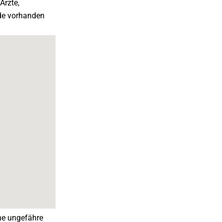
Ärzte,
de vorhanden
ine ungefähre