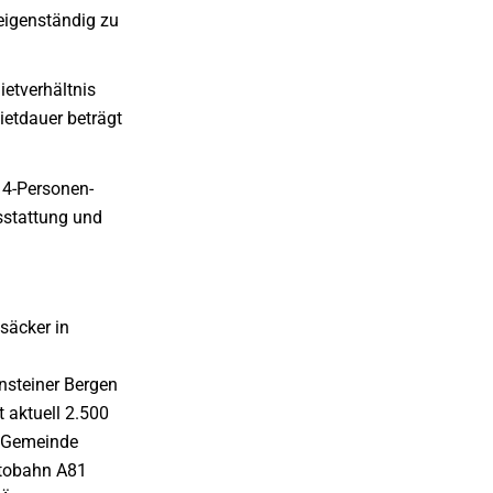
 eigenständig zu
ietverhältnis
ietdauer beträgt
s 4-Personen-
sstattung und
säcker in
nsteiner Bergen
t aktuell 2.500
r Gemeinde
Autobahn A81