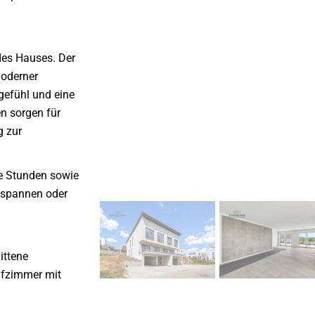
des Hauses. Der
moderner
efühl und eine
en sorgen für
g zur
e Stunden sowie
ntspannen oder
ittene
afzimmer mit