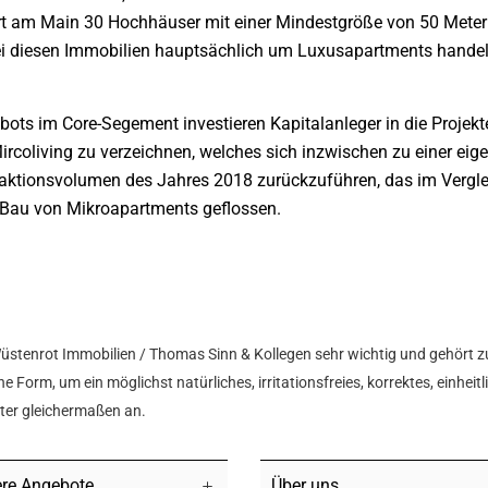
kfurt am Main 30 Hochhäuser mit einer Mindestgröße von 50 Mete
bei diesen Immobilien hauptsächlich um Luxusapartments handel
ots im Core-Segement investieren Kapitalanleger in die Projekte
living zu verzeichnen, welches sich inzwischen zu einer eigen
aktionsvolumen des Jahres 2018 zurückzuführen, das im Vergle
n Bau von Mikroapartments geflossen.
Wüstenrot Immobilien / Thomas Sinn & Kollegen sehr wichtig und gehört z
e Form, um ein möglichst natürliches, irritationsfreies, korrektes, einhei
hter gleichermaßen an.
re Angebote
Über uns