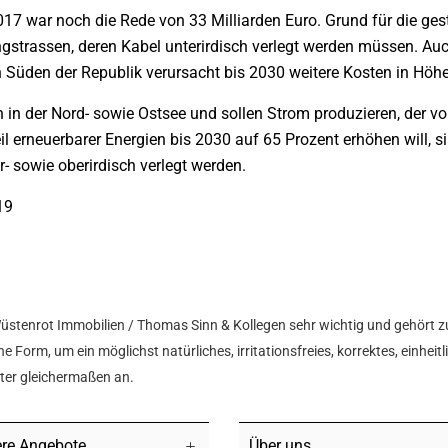
17 war noch die Rede von 33 Milliarden Euro. Grund für die gest
strassen, deren Kabel unterirdisch verlegt werden müssen. Au
 Süden der Republik verursacht bis 2030 weitere Kosten in Höhe
 in der Nord- sowie Ostsee und sollen Strom produzieren, der 
eil erneuerbarer Energien bis 2030 auf 65 Prozent erhöhen will,
- sowie oberirdisch verlegt werden.
19
Wüstenrot Immobilien / Thomas Sinn & Kollegen sehr wichtig und gehört z
e Form, um ein möglichst natürliches, irritationsfreies, korrektes, einhei
hter gleichermaßen an.
re Angebote
Über uns