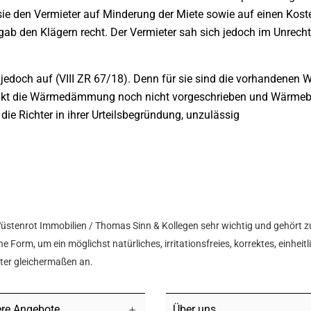
sie den Vermieter auf Minderung der Miete sowie auf einen Kos
gab den Klägern recht. Der Vermieter sah sich jedoch im Unrecht
il jedoch auf (VIII ZR 67/18). Denn für sie sind die vorhanden
kt die Wärmedämmung noch nicht vorgeschrieben und Wärmeb
die Richter in ihrer Urteilsbegründung, unzulässig
Wüstenrot Immobilien / Thomas Sinn & Kollegen sehr wichtig und gehört z
e Form, um ein möglichst natürliches, irritationsfreies, korrektes, einhei
hter gleichermaßen an.
re Angebote
Über uns