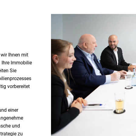
wir Ihnen mit
 Ihre Immobilie
iten Sie
bilienprozesses
tig vorbereitet
nd einer
e angenehme
nsche und
rategie zu