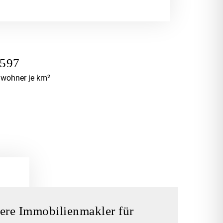
.597
nwohner je km²
sere Immobilienmakler für