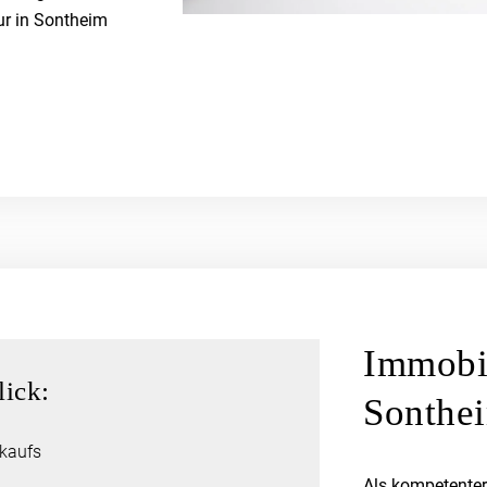
ur in Sontheim
Immobil
lick:
Sonthe
rkaufs
Als kompetenter