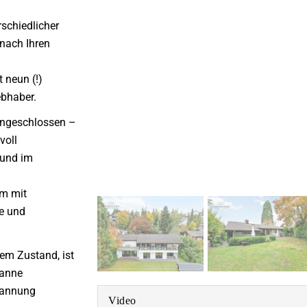
rschiedlicher
 nach Ihren
 neun (!)
ebhaber.
 angeschlossen –
voll
 und im
um mit
e und
em Zustand, ist
wanne
spannung
Video