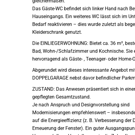
gleichermaßen.
Das Gäste-WC befindet sich linker Hand nach Be
Hauseingangs. Ein weiteres WC lässt sich im Un
Bedarf reaktivieren – dies wurde zuletzt als beg
Kleiderschrank genutzt.
Die EINLIEGERWOHNUNG: Bietet ca. 36 m², beste
Bad, Wohn-/Schlafzimmer und Kochnische. Sie e
hervorragend als Gäste- , Teenager- oder Home-Of
Abgerundet wird dieses interessante Angebot mit
DOPPELGARAGE nebst davor befindlicher Parkmö
ZUSTAND: Das Anwesen präsentiert sich in eine
gepflegten Gesamtzustand.
Je nach Anspruch und Designvorstellung sind
Modernisierungen empfehlenswert – insbesonde
auf die Energieeffizienz (z. B. Verbesserung d
Erneuerung der Fenster). Ein guter Ausgangspun