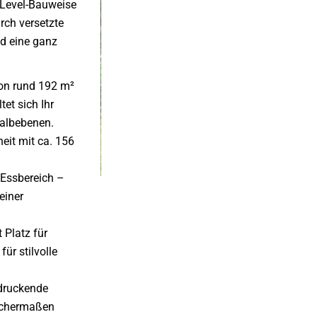
-Level-Bauweise
rch versetzte
d eine ganz
on rund 192 m²
tet sich Ihr
Halbebenen.
heit mit ca. 156
 Essbereich –
einer
 Platz für
ür stilvolle
druckende
eichermaßen