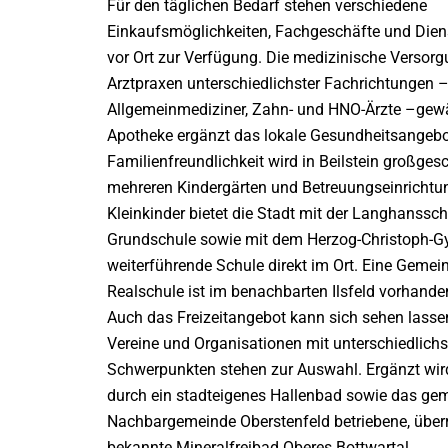
Für den täglichen Bedarf stehen verschiedene
Einkaufsmöglichkeiten, Fachgeschäfte und Dienst
vor Ort zur Verfügung. Die medizinische Versorg
Arztpraxen unterschiedlichster Fachrichtungen –
Allgemeinmediziner, Zahn- und HNO-Ärzte –gewäh
Apotheke ergänzt das lokale Gesundheitsangebo
Familienfreundlichkeit wird in Beilstein großges
mehreren Kindergärten und Betreuungseinrichtu
Kleinkinder bietet die Stadt mit der Langhanssch
Grundschule sowie mit dem Herzog-Christoph-
weiterführende Schule direkt im Ort. Eine Gemei
Realschule ist im benachbarten Ilsfeld vorhande
Auch das Freizeitangebot kann sich sehen lasse
Vereine und Organisationen mit unterschiedlich
Schwerpunkten stehen zur Auswahl. Ergänzt wi
durch ein stadteigenes Hallenbad sowie das ge
Nachbargemeinde Oberstenfeld betriebene, über
bekannte Mineralfreibad Oberes Bottwartal.