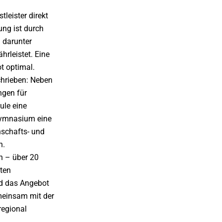
leister direkt
ung ist durch
 darunter
rleistet. Eine
t optimal.
chrieben: Neben
ngen für
ule eine
Gymnasium eine
nschafts- und
n.
n – über 20
sten
rd das Angebot
meinsam mit der
regional