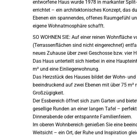
entworfene Haus wurde 1978 in markanter Split
errichtet – ein architektonisches Konzept, das du
Ebenen ein spannendes, offenes Raumgefühl un
eigene Wohnatmosphäre schafft.
SO WOHNEN SIE: Auf einer reinen Wohnfläche v
(Terrassenflächen sind nicht eingerechnet) entfal
neues Zuhause über zwei Geschosse bzw. vier 
Das Haus unterteilt sich hierbei in eine Hauptein
m² und eine Einliegerwohnung.
Das Herzstück des Hauses bildet der Wohn- und
beeindruckend auf zwei Ebenen mit über 75 m² r
Großzügigkeit.
Der Essbereich öffnet sich zum Garten und bietet
gesellige Runden an einer langen Tafel – perfekt f
Dinnerabende oder entspannte Familienfeiern.
Im oberen Wohnbereich genießen Sie eine beein
Weitsicht – ein Ort, der Ruhe und Inspiration gl