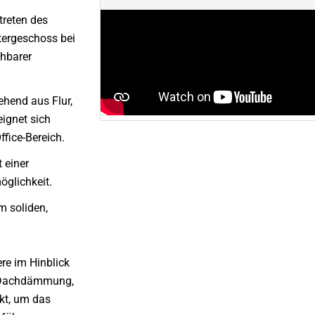
treten des
tergeschoss bei
ehbarer
hend aus Flur,
ignet sich
fice-Bereich.
 einer
glichkeit.
m soliden,
re im Hinblick
er Dachdämmung,
kt, um das