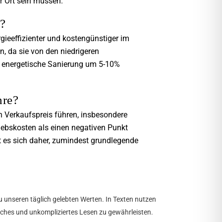
or Ort sein müssen.
s?
gieeffizienter und kostengünstiger im
n, da sie von den niedrigeren
te energetische Sanierung um 5-10%
hre?
n Verkaufspreis führen, insbesondere
iebskosten als einen negativen Punkt
nt es sich daher, zumindest grundlegende
u unseren täglich gelebten Werten. In Texten nutzen
tliches und unkompliziertes Lesen zu gewährleisten.