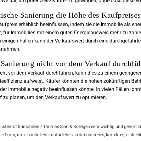
ative dar, um potenzielle Käufer zu gewinnen, ohne dass diese v
tische Sanierung die Höhe des Kaufpreise
fpreis erheblich beeinflussen, indem sie die Immobilie als ener
reit, für Immobilien mit einem guten Energieausweis mehr zu zahle
 In einigen Fällen kann der Verkaufswert durch eine durchgeführ
aßnahmen.
e Sanierung nicht vor dem Verkauf durchfü
cht vor dem Verkauf durchführen, kann dies zu einem geringere
ieeffizienz aufweist. Käufer könnten die hohen zukünftigen Betr
der Immobilie negativ beeinflussen könnte. In vielen Fällen loh
zu planen, um den Verkaufswert zu optimieren.
Wüstenrot Immobilien / Thomas Sinn & Kollegen sehr wichtig und gehört z
e Form, um ein möglichst natürliches, irritationsfreies, korrektes, einhei