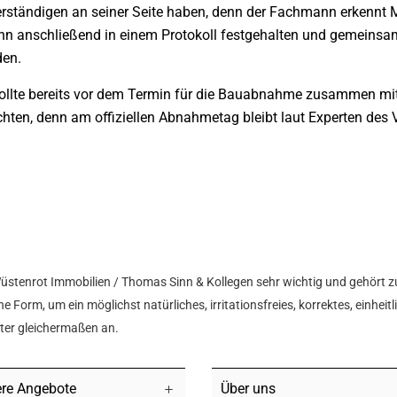
tändigen an seiner Seite haben, denn der Fachmann erkennt Mä
ann anschließend in einem Protokoll festgehalten und gemeins
den.
 sollte bereits vor dem Termin für die Bauabnahme zusammen m
ten, denn am offiziellen Abnahmetag bleibt laut Experten des 
Wüstenrot Immobilien / Thomas Sinn & Kollegen sehr wichtig und gehört z
e Form, um ein möglichst natürliches, irritationsfreies, korrektes, einhei
hter gleichermaßen an.
re Angebote
Über uns