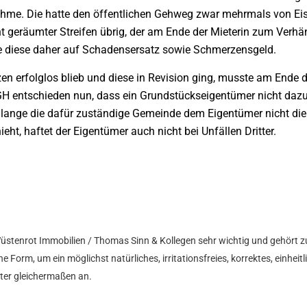
hme. Die hatte den öffentlichen Gehweg zwar mehrmals von Eis 
cht geräumter Streifen übrig, der am Ende der Mieterin zum Verh
te diese daher auf Schadensersatz sowie Schmerzensgeld.
nzen erfolglos blieb und diese in Revision ging, musste am Ende 
H entschieden nun, dass ein Grundstückseigentümer nicht dazu 
lange die dafür zuständige Gemeinde dem Eigentümer nicht die
eht, haftet der Eigentümer auch nicht bei Unfällen Dritter.
Wüstenrot Immobilien / Thomas Sinn & Kollegen sehr wichtig und gehört z
e Form, um ein möglichst natürliches, irritationsfreies, korrektes, einhei
hter gleichermaßen an.